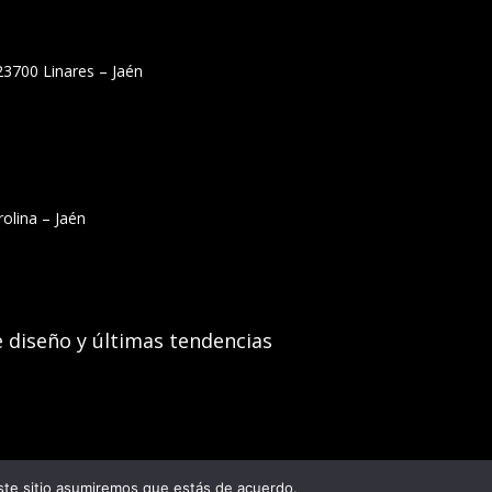
23700 Linares – Jaén
olina – Jaén
e diseño y últimas tendencias
este sitio asumiremos que estás de acuerdo.