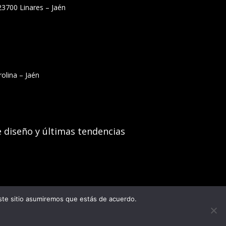
23700 Linares – Jaén
olina – Jaén
e diseño y últimas tendencias
este sitio asumiremos que estás de acuerdo.
Diseño Web Jaén
con ♥️ por Laudemmedia®