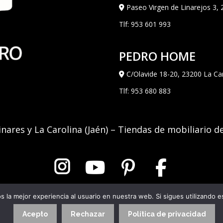
Paseo Virgen de Linarejos 3, 
Tlf:
953 601 993
PEDRO HOME
C/Olavide 18-20, 23200 La Car
Tlf:
953 680 883
inares y La Carolina (Jaén) – Tiendas de mobiliario d
 la mejor experiencia al usuario en nuestra web. Si sigues utilizando 
Aviso Legal
|
Política de Privacidad
|
Política de Cookies
Acepto
Rechazar
Política de privacidad