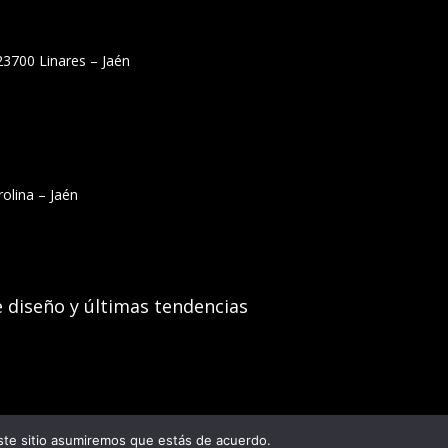
23700 Linares – Jaén
olina – Jaén
e diseño y últimas tendencias
este sitio asumiremos que estás de acuerdo.