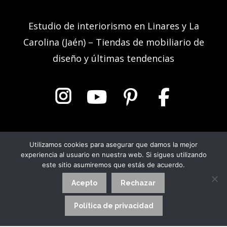
Estudio de interiorismo en Linares y La
Carolina (Jaén) – Tiendas de mobiliario de
diseño y últimas tendencias
Muebles Pedro® desde 1957-2026 Todos los derechos reservados.
Utilizamos cookies para asegurar que damos la mejor
experiencia al usuario en nuestra web. Si sigues utilizando
este sitio asumiremos que estás de acuerdo.
Aviso Legal
|
Política de Privacidad
|
Política de Cookies
Acepto
Rechazar
Política de privacidad
Diseño Web Jaén
con ♥️ por Laudemmedia®