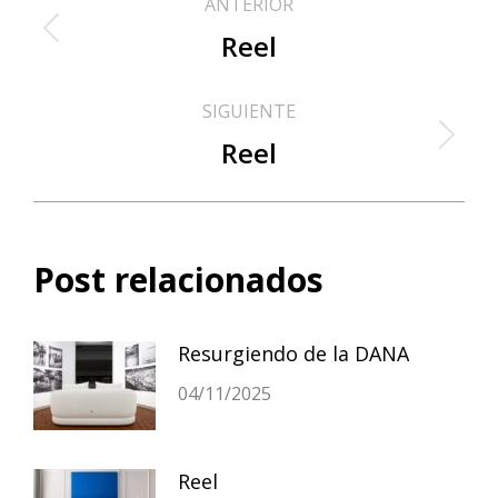
ANTERIOR
entre
Reel
Publicación
anterior:
publicaciones
SIGUIENTE
Reel
Publicación
siguiente:
Post relacionados
Resurgiendo de la DANA
04/11/2025
Reel