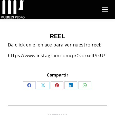
REEL
Da click en el enlace para ver nuestro reel:
https://www.instagram.com/p/CvorxeltSkU/
Compartir
Share
Share
Share
Share
Share
on
on
on
on
on
Facebook
X
Pinterest
LinkedIn
WhatsApp
Navegación