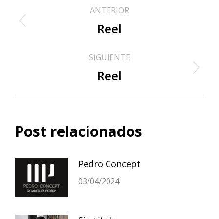
Navegación
ANTERIOR
entre
Reel
Publicación
anterior:
publicaciones
SIGUIENTE
Reel
Publicación
siguiente:
Post relacionados
Pedro Concept
03/04/2024