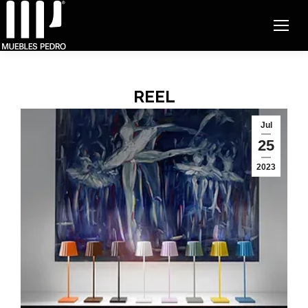
REEL
Jul
25
2023