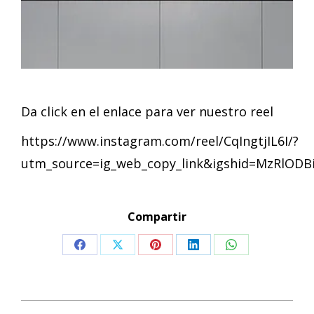
Da click en el enlace para ver nuestro reel
https://www.instagram.com/reel/CqIngtjIL6I/?
utm_source=ig_web_copy_link&igshid=MzRlOD
Compartir
Share
Share
Share
Share
Share
on
on
on
on
on
Facebook
X
Pinterest
LinkedIn
WhatsApp