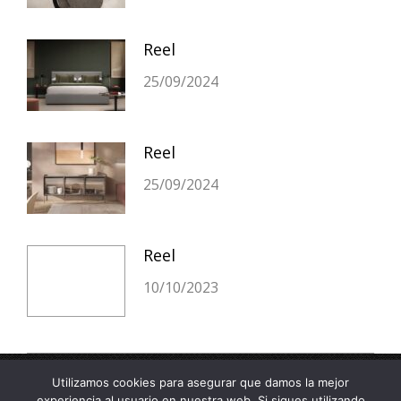
Reel
25/09/2024
Reel
25/09/2024
Reel
10/10/2023
Utilizamos cookies para asegurar que damos la mejor
menu footer
experiencia al usuario en nuestra web. Si sigues utilizando