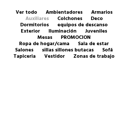
Ver todo
Ambientadores
Armarios
Auxiliares
Colchones
Deco
Dormitorios
equipos de descanso
Exterior
Iluminación
Juveniles
Mesas
PROMOCION
Ropa de hogar/cama
Sala de estar
Salones
sillas sillones butacas
Sofá
Tapiceria
Vestidor
Zonas de trabajo